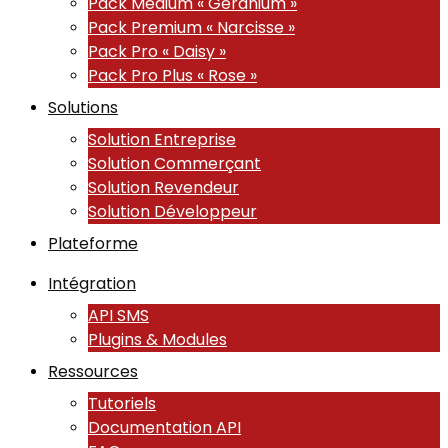
Pack Medium « Géranium »
Pack Premium « Narcisse »
Pack Pro « Daisy »
Pack Pro Plus « Rose »
Solutions
Solution Entreprise
Solution Commerçant
Solution Revendeur
Solution Développeur
Plateforme
Intégration
API SMS
Plugins & Modules
Ressources
Tutoriels
Documentation API