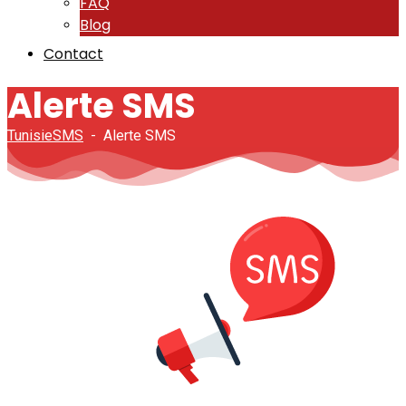
FAQ
Blog
Contact
Alerte SMS
TunisieSMS
-
Alerte SMS