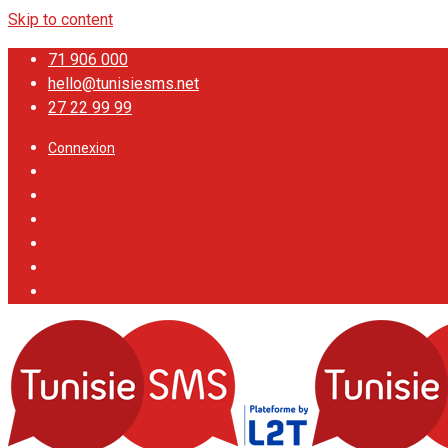
Skip to content
71 906 000
hello@tunisiesms.net
27 22 99 99
Connexion