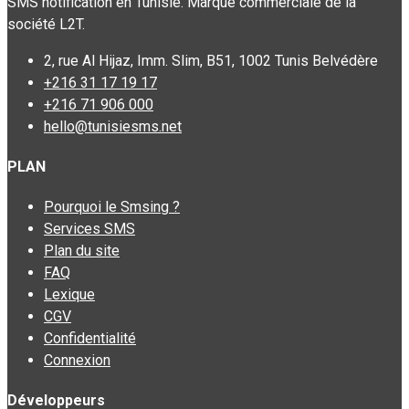
SMS notification en Tunisie. Marque commerciale de la
société L2T.
2, rue Al Hijaz, Imm. Slim, B51, 1002 Tunis Belvédère
+216 31 17 19 17
+216 71 906 000
hello@tunisiesms.net
PLAN
Pourquoi le Smsing ?
Services SMS
Plan du site
FAQ
Lexique
CGV
Confidentialité
Connexion
Développeurs