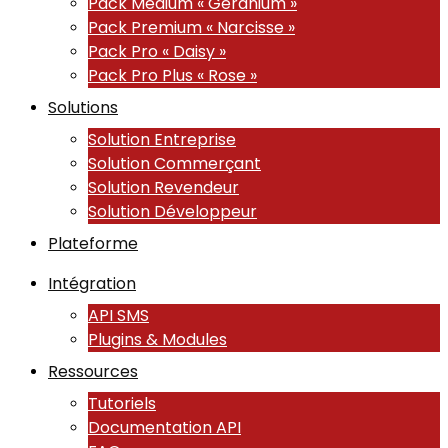
Pack Medium « Géranium »
Pack Premium « Narcisse »
Pack Pro « Daisy »
Pack Pro Plus « Rose »
Solutions
Solution Entreprise
Solution Commerçant
Solution Revendeur
Solution Développeur
Plateforme
Intégration
API SMS
Plugins & Modules
Ressources
Tutoriels
Documentation API