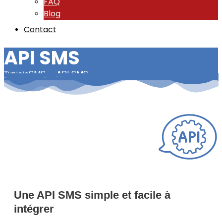
FAQ
Blog
Contact
API SMS
TunisieSMS
-
API SMS
Une API SMS simple et facile à
intégrer