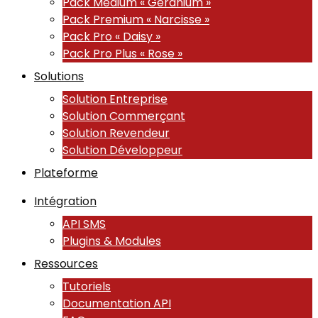
Pack Medium « Géranium »
Pack Premium « Narcisse »
Pack Pro « Daisy »
Pack Pro Plus « Rose »
Solutions
Solution Entreprise
Solution Commerçant
Solution Revendeur
Solution Développeur
Plateforme
Intégration
API SMS
Plugins & Modules
Ressources
Tutoriels
Documentation API