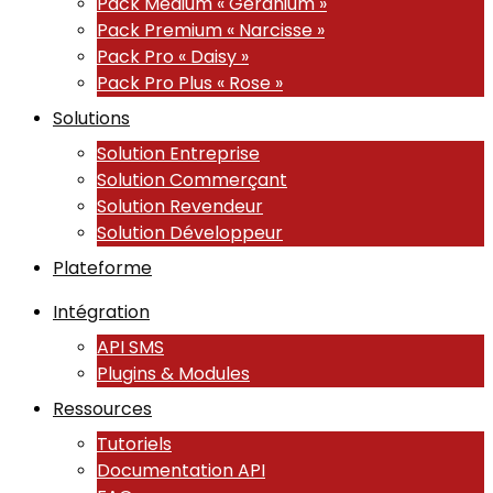
Pack Medium « Géranium »
Pack Premium « Narcisse »
Pack Pro « Daisy »
Pack Pro Plus « Rose »
Solutions
Solution Entreprise
Solution Commerçant
Solution Revendeur
Solution Développeur
Plateforme
Intégration
API SMS
Plugins & Modules
Ressources
Tutoriels
Documentation API