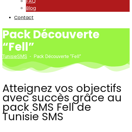
FAQ
Blog
Contact
Pack Découverte
“Fell”
TunisieSMS
-
Pack Découverte “Fell”
Atteignez vos objectifs
avec succès grâce au
pack SMS Fell de
Tunisie SMS