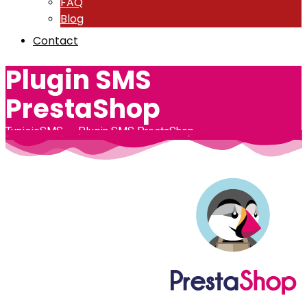
FAQ
Blog
Contact
Plugin SMS
PrestaShop
TunisieSMS
-
Plugin SMS PrestaShop