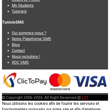
My Students
Tutoriels
TunisieSMS
Qui sommes-nous ?
Notre Plateforme SMS
Blog
Contact
Nous recrutons !
RDC SMS
© Copyright 2006-2026. All Right Reserved @
L2T
Nous utilisons les cookies afin de fournir les services et
fonctionnalités proposés sur notre site et afin d’améliorer