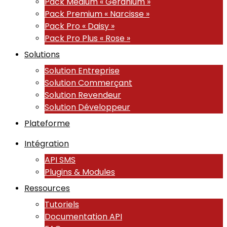
Pack Medium « Géranium »
Pack Premium « Narcisse »
Pack Pro « Daisy »
Pack Pro Plus « Rose »
Solutions
Solution Entreprise
Solution Commerçant
Solution Revendeur
Solution Développeur
Plateforme
Intégration
API SMS
Plugins & Modules
Ressources
Tutoriels
Documentation API