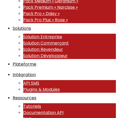
Pack Medium « Géranium »
Pack Premium « Narcisse »
Pack Pro « Daisy »
Pack Pro Plus « Rose »
Solutions
Solution Entreprise
Solution Commerçant
Solution Revendeur
Solution Développeur
Plateforme
Intégration
API SMS
Plugins & Modules
Ressources
Tutoriels
Documentation API