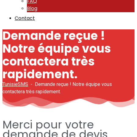
FAQ
Blog
Contact
Demande reçue !
Notre équipe vous
contactera très
rapidement.
TunisieSMS
-
Demande reçue ! Notre équipe vous
contactera très rapidement.
Merci pour votre
demande de devis.