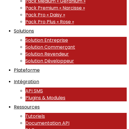
Pack Medium « Géranium »
Pack Premium « Narcisse »
Pack Pro « Daisy »
Pack Pro Plus « Rose »
Solutions
Solution Entreprise
Solution Commerçant
Solution Revendeur
Solution Développeur
Plateforme
Intégration
API SMS
Plugins & Modules
Ressources
Tutoriels
Documentation API