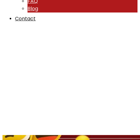
FAQ
Blog
Contact
Pourquoi il faut
utiliser des Emojis
dans les SMS
marketing ?
TunisieSMS
-
Blog
-
SMS marketing
-
Pourquoi il faut
utiliser des Emojis dans les SMS marketing ?