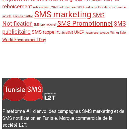
reboisement
reboisement 2023
reboisement 2024
salon de beauté
sms dans le
SMS marketing
SMS
monde
sms en chiffre
SMS Promotionnel
Notification
SMS
SMS promotionel
publicitaire
SMS rappel
UNEP
TunisieSMS
vacances
voyage
Winter Sale
World Environment Day
Plateforme #1 d’envoi des campagnes SMS marketing et de
SMS notification en Tunisie. Marque commerciale de la
société L2T.