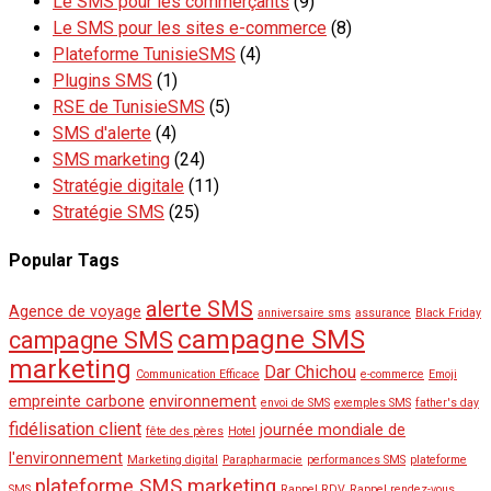
Le SMS pour les commerçants
(9)
Le SMS pour les sites e-commerce
(8)
Plateforme TunisieSMS
(4)
Plugins SMS
(1)
RSE de TunisieSMS
(5)
SMS d'alerte
(4)
SMS marketing
(24)
Stratégie digitale
(11)
Stratégie SMS
(25)
Popular Tags
alerte SMS
Agence de voyage
anniversaire sms
assurance
Black Friday
campagne SMS
campagne SMS
marketing
Dar Chichou
Communication Efficace
e-commerce
Emoji
empreinte carbone
environnement
envoi de SMS
exemples SMS
father's day
fidélisation client
journée mondiale de
fête des pères
Hotel
l'environnement
Marketing digital
Parapharmacie
performances SMS
plateforme
plateforme SMS marketing
SMS
Rappel RDV
Rappel rendez-vous