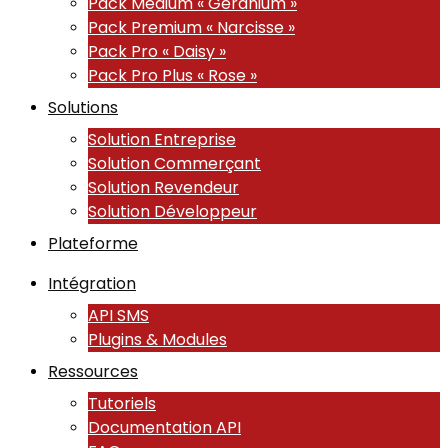
Pack Medium « Géranium »
Pack Premium « Narcisse »
Pack Pro « Daisy »
Pack Pro Plus « Rose »
Solutions
Solution Entreprise
Solution Commerçant
Solution Revendeur
Solution Développeur
Plateforme
Intégration
API SMS
Plugins & Modules
Ressources
Tutoriels
Documentation API