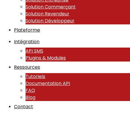
Solution Commerçant
Solution Revendeur
Solution Développeur
Plateforme
Intégration
API SMS
Plugins & Modules
Ressources
Tutoriels
Documentation API
FAQ
Blog
Contact
Hôteliers : augmentez 