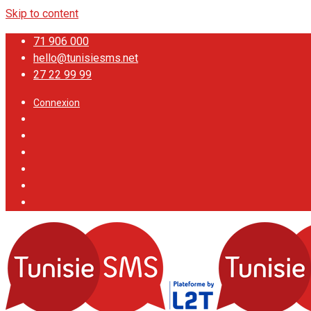
Skip to content
71 906 000
hello@tunisiesms.net
27 22 99 99
Connexion