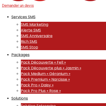
Demander un devis
Services SMS
SMS Marketing
Alerte SMS
SMS Anniversaire
Rich SMS
SMS Stop
Packages
Pack Découverte « Fell »
Pack Découverte plus « Jasmin »
Pack Medium « Géranium »
Pack Premium « Narcisse »
Pack Pro « Daisy »
Pack Pro Plus « Rose »
Solutions
Solution Entreprise