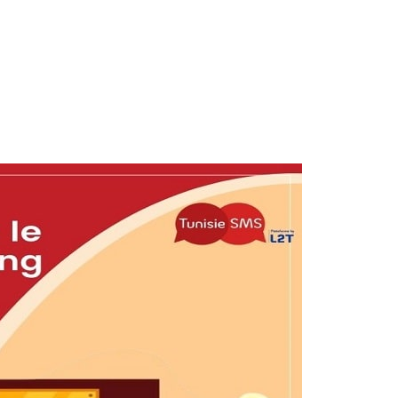
Hôteliers : augmentez votre taux d’occupation avec le SMS mark