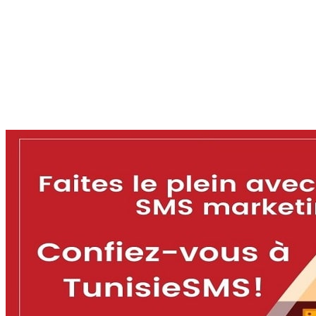
marketing
TunisieSMS
-
Blog
-
Le SMS dans le secteur du tourisme
-