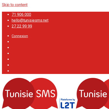
Skip to content
71 906 000
hello@tunisiesms.net
27 22 99 99
Connexion