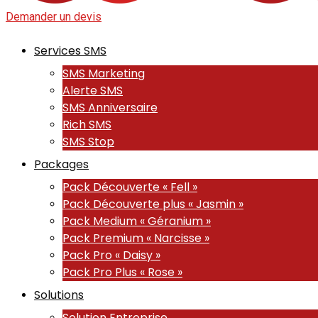
Demander un devis
Services SMS
SMS Marketing
Alerte SMS
SMS Anniversaire
Rich SMS
SMS Stop
Packages
Pack Découverte « Fell »
Pack Découverte plus « Jasmin »
Pack Medium « Géranium »
Pack Premium « Narcisse »
Pack Pro « Daisy »
Pack Pro Plus « Rose »
Solutions
Solution Entreprise