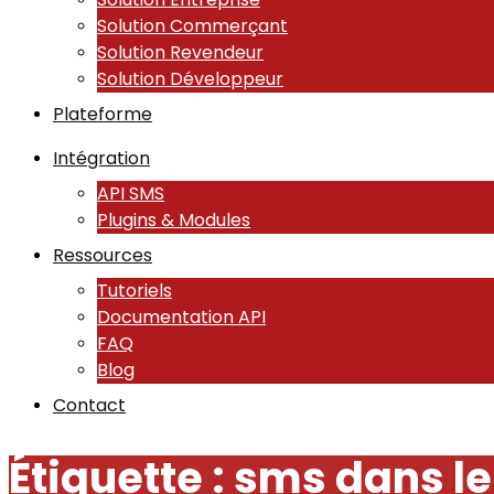
Solution Commerçant
Solution Revendeur
Solution Développeur
Plateforme
Intégration
API SMS
Plugins & Modules
Ressources
Tutoriels
Documentation API
FAQ
Blog
Contact
Étiquette :
sms dans l