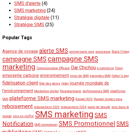
SMS d'alerte
(4)
SMS marketing
(24)
Stratégie digitale
(11)
Stratégie SMS
(25)
Popular Tags
alerte SMS
Agence de voyage
anniversaire sms
assurance
Black Friday
campagne SMS
campagne SMS
marketing
Dar Chichou
Communication Efficace
e-commerce
Emoji
empreinte carbone
environnement
envoi de SMS
exemples SMS
father's day
fidélisation client
journée mondiale de
fête des pères
Hotel
l'environnement
Marketing digital
Parapharmacie
performances SMS
plateforme
plateforme SMS marketing
SMS
Rappel RDV
Rappel rendez-vous
reboisement
reboisement 2023
reboisement 2024
salon de beauté
sms dans le
SMS marketing
SMS
monde
sms en chiffre
SMS Promotionnel
Notification
SMS
SMS promotionel