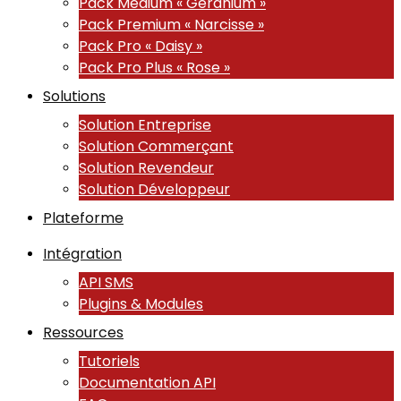
Pack Medium « Géranium »
Pack Premium « Narcisse »
Pack Pro « Daisy »
Pack Pro Plus « Rose »
Solutions
Solution Entreprise
Solution Commerçant
Solution Revendeur
Solution Développeur
Plateforme
Intégration
API SMS
Plugins & Modules
Ressources
Tutoriels
Documentation API