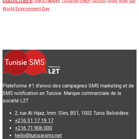
publicitaire
SMS rappel
UNEP
TunisieSMS
vacances
voyage
Winter Sale
World Environment Day
Plateforme #1 d’envoi des campagnes SMS marketing et de
SMS notification en Tunisie. Marque commerciale de la
société L2T.
2, rue Al Hijaz, Imm. Slim, B51, 1002 Tunis Belvédère
+216 31 17 19 17
+216 71 906 000
hello@tunisiesms.net