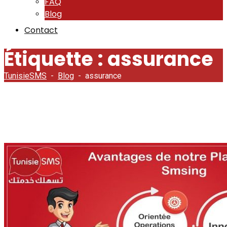
FAQ
Blog
Contact
Étiquette :
assurance
TunisieSMS
-
Blog
-
assurance