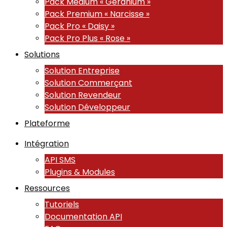
Pack Medium « Géranium »
Pack Premium « Narcisse »
Pack Pro « Daisy »
Pack Pro Plus « Rose »
Solutions
Solution Entreprise
Solution Commerçant
Solution Revendeur
Solution Développeur
Plateforme
Intégration
API SMS
Plugins & Modules
Ressources
Tutoriels
Documentation API