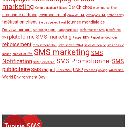
marketing
Dar Chichou
Communication Efficace
e-commerce
Emoji
empreinte carbone
environnement
envoi de SMS
exemples SMS
father's day
fidélisation client
journée mondiale de
fête des pères
Hotel
l'environnement
Marketing digital
Parapharmacie
performances SMS
plateforme
plateforme SMS marketing
SMS
Rappel RDV
Rappel rendez-vous
reboisement
reboisement 2023
reboisement 2024
salon de beauté
sms dans le
SMS marketing
SMS
monde
sms en chiffre
SMS Promotionnel
Notification
SMS
SMS promotionel
publicitaire
SMS rappel
UNEP
TunisieSMS
vacances
voyage
Winter Sale
World Environment Day