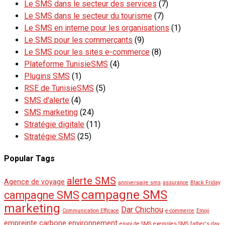
Le SMS dans le secteur des services
(7)
Le SMS dans le secteur du tourisme
(7)
Le SMS en interne pour les organisations
(1)
Le SMS pour les commerçants
(9)
Le SMS pour les sites e-commerce
(8)
Plateforme TunisieSMS
(4)
Plugins SMS
(1)
RSE de TunisieSMS
(5)
SMS d'alerte
(4)
SMS marketing
(24)
Stratégie digitale
(11)
Stratégie SMS
(25)
Popular Tags
alerte SMS
Agence de voyage
anniversaire sms
assurance
Black Friday
campagne SMS
campagne SMS
marketing
Dar Chichou
Communication Efficace
e-commerce
Emoji
empreinte carbone
environnement
envoi de SMS
exemples SMS
father's day