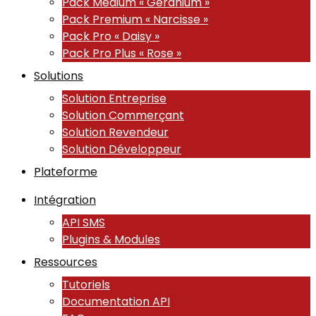
Pack Medium « Géranium »
Pack Premium « Narcisse »
Pack Pro « Daisy »
Pack Pro Plus « Rose »
Solutions
Solution Entreprise
Solution Commerçant
Solution Revendeur
Solution Développeur
Plateforme
Intégration
API SMS
Plugins & Modules
Ressources
Tutoriels
Documentation API