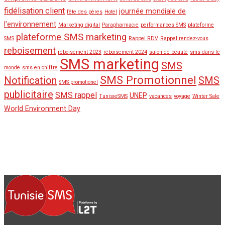
fidélisation client
journée mondiale de
fête des pères
Hotel
l'environnement
Marketing digital
Parapharmacie
performances SMS
plateforme
plateforme SMS marketing
SMS
Rappel RDV
Rappel rendez-vous
reboisement
reboisement 2023
reboisement 2024
salon de beauté
sms dans le
SMS marketing
SMS
monde
sms en chiffre
SMS Promotionnel
Notification
SMS
SMS promotionel
publicitaire
SMS rappel
UNEP
TunisieSMS
vacances
voyage
Winter Sale
World Environment Day