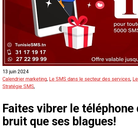
13 juin 2024
Calendrier marketing
,
Le SMS dans le secteur des services
,
Le
Stratégie SMS
,
Faites vibrer le téléphone
bruit que ses blagues!