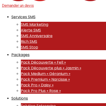
Demander un devis
Services SMS
SMS Marketing
Alerte SMS
SMS Anniversaire
Rich SMS
SMS Stop
Packages
Pack Découverte « Fell »
Pack Découverte plus « Jasmin »
Pack Medium « Géranium »
Pack Premium « Narcisse »
Pack Pro « Daisy »
Pack Pro Plus « Rose »
Solutions
Solution Entreprise