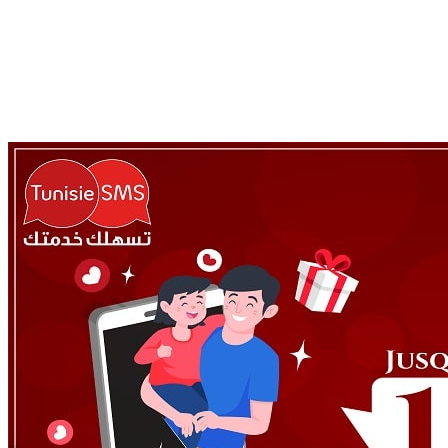
TunisieSMS
-
Blog
-
Calendrier marketing
-
👨🏻 SMS Market