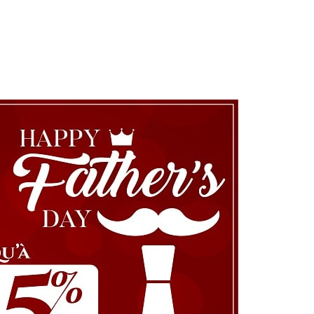
ing: Le Coup de Pouce Rigolo pour la Fête des Pères!