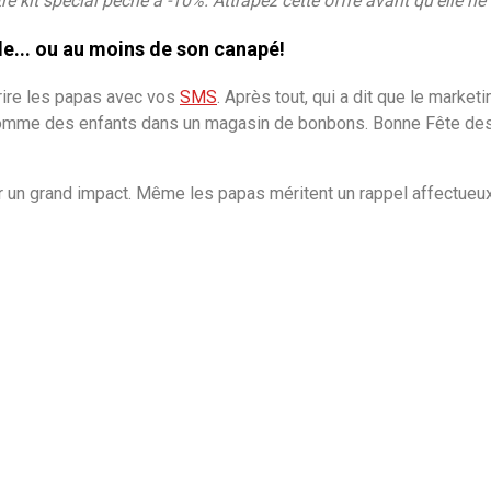
tre kit spécial pêche à -10%. Attrapez cette offre avant qu’elle ne
e... ou au moins de son canapé!
 rire les papas avec vos
SMS
. Après tout, qui a dit que le market
comme des enfants dans un magasin de bonbons. Bonne Fête des 
un grand impact. Même les papas méritent un rappel affectueux