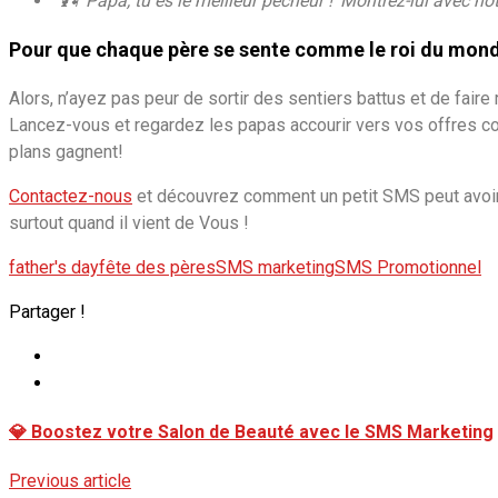
“🎣 ‘Papa, tu es le meilleur pêcheur !’ Montrez-lui avec no
Pour que chaque père se sente comme le roi du mond
Alors, n’ayez pas peur de sortir des sentiers battus et de faire
Lancez-vous et regardez les papas accourir vers vos offres 
plans gagnent!
Contactez-nous
et découvrez comment un petit SMS peut avoir 
surtout quand il vient de Vous !
father's day
fête des pères
SMS marketing
SMS Promotionnel
Partager !
💎 Boostez votre Salon de Beauté avec le SMS Marketing
Previous article