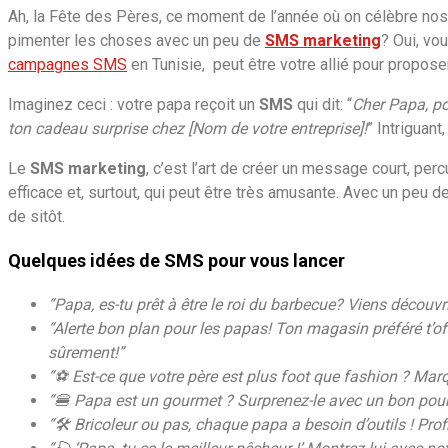
Ah, la Fête des Pères, ce moment de l’année où on célèbre no
pimenter les choses avec un peu de
SMS marketing
? Oui, vo
campagnes SMS
en Tunisie, peut être votre allié pour proposer
Imaginez ceci : votre papa reçoit un
SMS
qui dit: “
Cher Papa, po
ton cadeau surprise chez [Nom de votre entreprise]!
” Intriguant
Le
SMS marketing
, c’est l’art de créer un message court, perc
efficace et, surtout, qui peut être très amusante. Avec un peu 
de sitôt.
Quelques idées de SMS pour vous lancer
“Papa, es-tu prêt à être le roi du barbecue? Viens découvr
“Alerte bon plan pour les papas! Ton magasin préféré t’o
sûrement!”
“⚽ Est-ce que votre père est plus foot que fashion ? Marqu
“🍔 Papa est un gourmet ? Surprenez-le avec un bon pour un
“🛠️ Bricoleur ou pas, chaque papa a besoin d’outils ! Pr