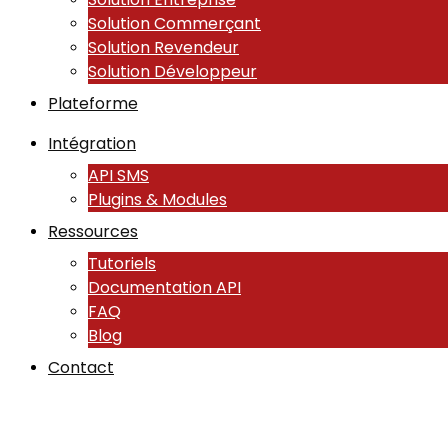
Solution Commerçant
Solution Revendeur
Solution Développeur
Plateforme
Intégration
API SMS
Plugins & Modules
Ressources
Tutoriels
Documentation API
FAQ
Blog
Contact
👨🏻 SMS Marketing: Le