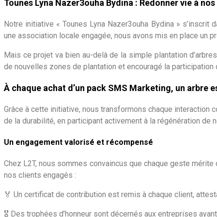
Tounes Lyna Nazer3ouha Bydina : Redonner vie à nos 
Notre initiative « Tounes Lyna Nazer3ouha Bydina » s’inscrit
une association locale engagée, nous avons mis en place un pro
Mais ce projet va bien au-delà de la simple plantation d’arbre
de nouvelles zones de plantation et encouragé la participation d
À chaque achat d’un pack SMS Marketing, un arbre es
Grâce à cette initiative, nous transformons chaque interaction
de la durabilité, en participant activement à la régénération de
Un engagement valorisé et récompensé
Chez L2T, nous sommes convaincus que chaque geste mérite d’
nos clients engagés :
🏅 Un certificat de contribution est remis à chaque client, att
🎖️ Des trophées d’honneur sont décernés aux entreprises ayant le