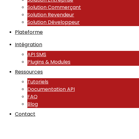
Solution Commerçant
Solution Revendeur
Solution Développeur
Plateforme
Intégration
API SMS
Plugins & Modules
Ressources
Tutoriels
Documentation API
FAQ
Blog
Contact
TunisieSMS à Mosaïqu