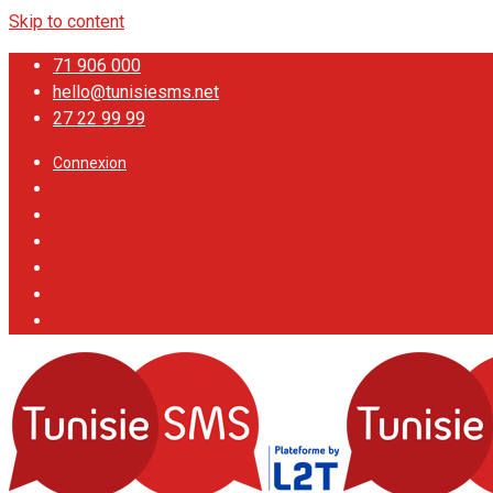
Skip to content
71 906 000
hello@tunisiesms.net
27 22 99 99
Connexion