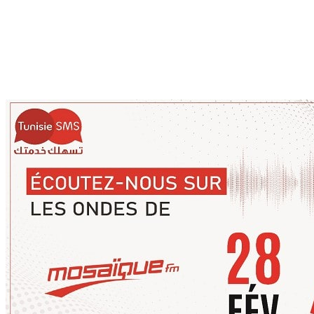
TunisieSMS
-
Blog
-
SMS marketing
-
TunisieSMS à Mosaï