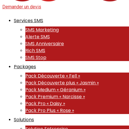
Demander un devis
Services SMS
SMS Marketing
Alerte SMS
SMS Anniversaire
Rich SMS
SMS Stop
Packages
Pack Découverte « Fell »
Pack Découverte plus « Jasmin »
Pack Medium « Géranium »
Pack Premium « Narcisse »
Pack Pro « Daisy »
Pack Pro Plus « Rose »
Solutions
Solution Entreprise